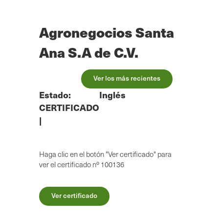
Ir
al
contenido
Agronegocios Santa
principal
Ana S.A de C.V.
Ver los más recientes
Estado:
Inglés
CERTIFICADO
|
Haga clic en el botón "Ver certificado" para
ver el certificado nº 100136
Ver certificado